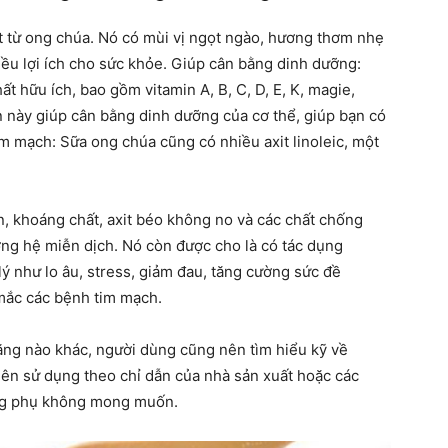
ất từ ong chúa. Nó có mùi vị ngọt ngào, hương thơm nhẹ
ều lợi ích cho sức khỏe. Giúp cân bằng dinh dưỡng:
t hữu ích, bao gồm vitamin A, B, C, D, E, K, magie,
ần này giúp cân bằng dinh dưỡng của cơ thể, giúp bạn có
im mạch: Sữa ong chúa cũng có nhiều axit linoleic, một
n, khoáng chất, axit béo không no và các chất chống
ờng hệ miễn dịch. Nó còn được cho là có tác dụng
lý như lo âu, stress, giảm đau, tăng cường sức đề
mắc các bệnh tim mạch.
ăng nào khác, người dùng cũng nên tìm hiểu kỹ về
ên sử dụng theo chỉ dẫn của nhà sản xuất hoặc các
ụng phụ không mong muốn.