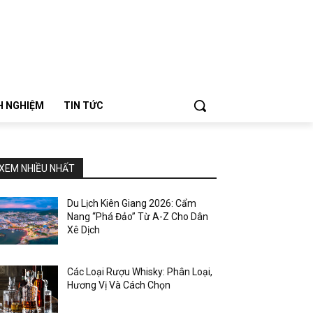
NH NGHIỆM
TIN TỨC
XEM NHIỀU NHẤT
Du Lịch Kiên Giang 2026: Cẩm
Nang “Phá Đảo” Từ A-Z Cho Dân
Xê Dịch
Các Loại Rượu Whisky: Phân Loại,
Hương Vị Và Cách Chọn