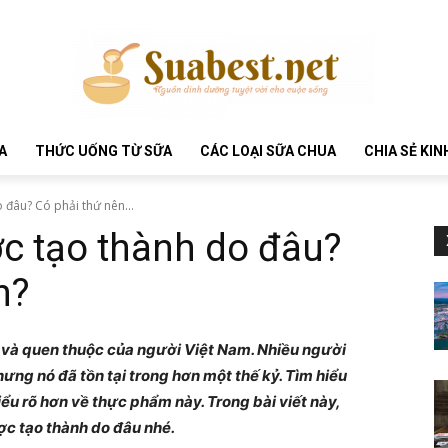
A
THỨC UỐNG TỪ SỮA
CÁC LOẠI SỮA CHUA
CHIA SẺ KI
 đâu? Có phải thứ nên...
c tạo thành do đâu?
n?
và quen thuộc của người Việt Nam. Nhiều người
ưng nó đã tồn tại trong hơn một thế kỷ. Tìm hiểu
ểu rõ hơn về thực phẩm này. Trong bài viết này,
ợc tạo thành do đâu nhé.