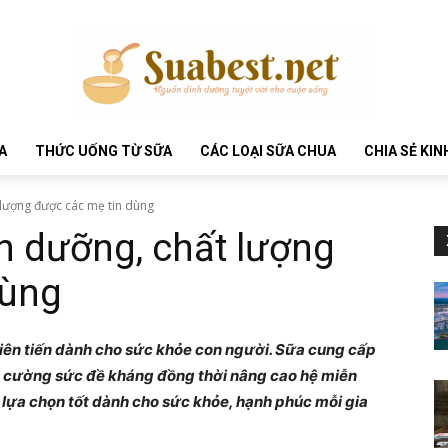
A
THỨC UỐNG TỪ SỮA
CÁC LOẠI SỮA CHUA
CHIA SẺ KI
lượng được các mẹ tin dùng
h dưỡng, chất lượng
dùng
iên tiến dành cho sức khỏe con người. Sữa cung cấp
g cường sức đề kháng đồng thời nâng cao hệ miễn
i, lựa chọn tốt dành cho sức khỏe, hạnh phúc mỗi gia