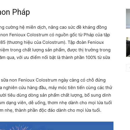
 non Pháp
ăng cường hệ miễn dịch, nâng cao sức đề kháng đồng
ữa non Fenioux Colostrum có nguồn gốc từ Pháp của tập
985 (thương hiệu của Colostrum). Tập đoàn Fenioux
 nhiệm trong chất lượng sản phẩm, được thị trường trong
m qua, với ưu điểm nổi bật là thành phần 100% từ sữa
, sữa non Fenioux Colostrum ngày càng có chỗ đứng
ia nghiên cứu hàng đầu, máy móc tiên tiến cùng các thử
ời tiêu dùng dòng sản phẩm chất lượng, bổ sung dinh
um dạng viên, dễ uống, thơm nhẹ dành cho mọi lứa tuổi
m nhẹ, thành phần độc đáo dành cho mọi lứa tuổi.