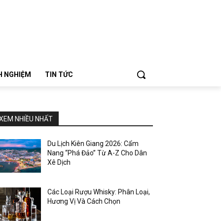
NH NGHIỆM
TIN TỨC
XEM NHIỀU NHẤT
Du Lịch Kiên Giang 2026: Cẩm
Nang “Phá Đảo” Từ A-Z Cho Dân
Xê Dịch
Các Loại Rượu Whisky: Phân Loại,
Hương Vị Và Cách Chọn