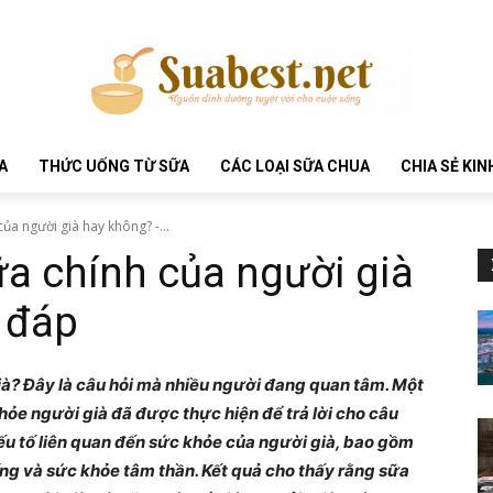
A
THỨC UỐNG TỪ SỮA
CÁC LOẠI SỮA CHUA
CHIA SẺ KI
ủa người già hay không? -...
ữa chính của người già
 đáp
ià? Đây là câu hỏi mà nhiều người đang quan tâm. Một
hỏe người già đã được thực hiện để trả lời cho câu
ếu tố liên quan đến sức khỏe của người già, bao gồm
ng và sức khỏe tâm thần. Kết quả cho thấy rằng sữa