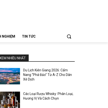
NH NGHIỆM
TIN TỨC
XEM NHIỀU NHẤT
Du Lịch Kiên Giang 2026: Cẩm
Nang “Phá Đảo” Từ A-Z Cho Dân
Xê Dịch
Các Loại Rượu Whisky: Phân Loại,
Hương Vị Và Cách Chọn