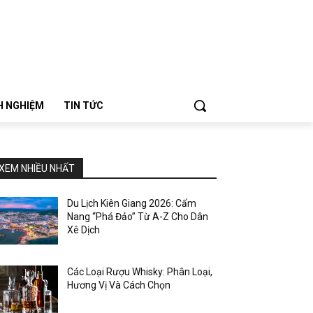
NH NGHIỆM
TIN TỨC
XEM NHIỀU NHẤT
Du Lịch Kiên Giang 2026: Cẩm
Nang “Phá Đảo” Từ A-Z Cho Dân
Xê Dịch
Các Loại Rượu Whisky: Phân Loại,
Hương Vị Và Cách Chọn