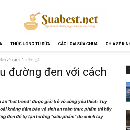
A
THỨC UỐNG TỪ SỮA
CÁC LOẠI SỮA CHUA
CHIA SẺ KI
đen với cách làm đơn giản
âu đường đen với cách
n “hot trend” được giới trẻ vô cùng yêu thích. Tuy
goài không đảm bảo vệ sinh an toàn thực phẩm thì hãy
ng đen để tự tận hưởng “siêu phẩm” do chính tay