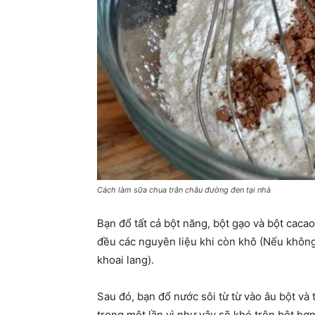
Cách làm sữa chua trân châu đường đen tại nhà
Bạn đổ tất cả bột năng, bột gạo và bột caca
đều các nguyên liệu khi còn khô (Nếu không
khoai lang).
Sau đó, bạn đổ nước sôi từ từ vào âu bột và
trong một lần vì như vậy sẽ khó trộn bột hơn