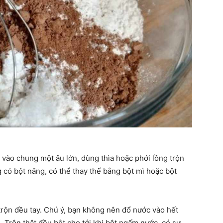
o vào chung một âu lớn, dùng thìa hoặc phới lồng trộn
 có bột năng, có thể thay thế bằng bột mì hoặc bột
 trộn đều tay. Chú ý, bạn không nên đổ nước vào hết
. Trộn thật đều bột cho tới khi bột ngấm nước, có sự