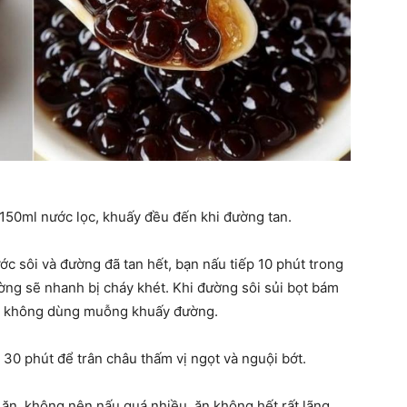
150ml nước lọc, khuấy đều đến khi đường tan.
c sôi và đường đã tan hết, bạn nấu tiếp 10 phút trong
ường sẽ nhanh bị cháy khét. Khi đường sôi sủi bọt bám
ưu ý không dùng muỗng khuấy đường.
30 phút để trân châu thấm vị ngọt và nguội bớt.
 ăn, không nên nấu quá nhiều, ăn không hết rất lãng