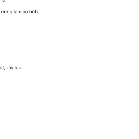
riêng làm áo bột)
ột, rây lọc…